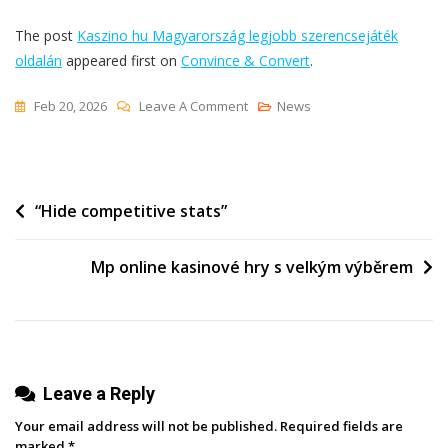
The post
Kaszino hu Magyarország legjobb szerencsejáték
oldalán
appeared first on
Convince & Convert
.
On
Feb 20, 2026
Leave A Comment
News
Kaszino
Hu
Magyarország
Post
“Hide competitive stats”
Legjobb
Szerencsejáték
navigation
Oldalán
Mp online kasinové hry s velkým výběrem
Leave a Reply
Your email address will not be published.
Required fields are
marked
*