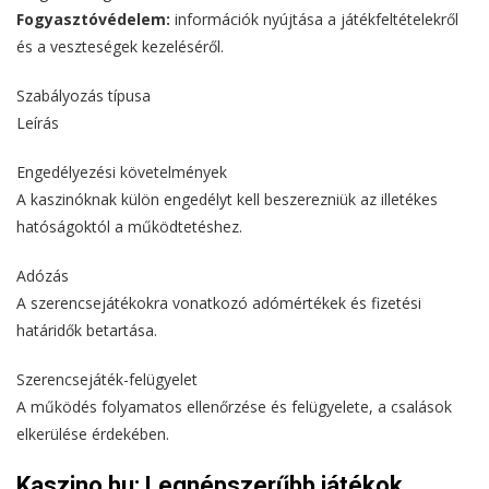
Fogyasztóvédelem:
információk nyújtása a játékfeltételekről
és a veszteségek kezeléséről.
Szabályozás típusa
Leírás
Engedélyezési követelmények
A kaszinóknak külön engedélyt kell beszerezniük az illetékes
hatóságoktól a működtetéshez.
Adózás
A szerencsejátékokra vonatkozó adómértékek és fizetési
határidők betartása.
Szerencsejáték-felügyelet
A működés folyamatos ellenőrzése és felügyelete, a csalások
elkerülése érdekében.
Kaszino hu: Legnépszerűbb játékok,