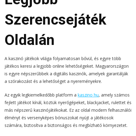
Szerencsejáték
Oldalán
A kaszinó játékok világa folyamatosan bővül, és egyre több
játékos keresi a legjobb online lehetőségeket. Magyarországon
is egyre népszerűbbek a digitális kaszinók, amelyek garantálják
a szórakozást és a lehetőséget a nyereményekre.
Az egyik legkiemelkedőbb platform a
kaszino hu
, amely számos
fejlett játékot kínál, köztük nyerőgépeket, blackjacket, rulettet és
más népszerű kaszinójátékokat. Ez az oldal modern felhasználói
élményt és versenyképes bónuszokat nyújt a játékosok
számára, biztosítva a biztonságos és megbízható környezetet.