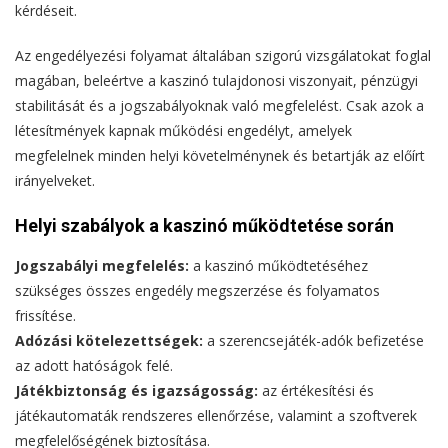
kérdéseit.
Az engedélyezési folyamat általában szigorú vizsgálatokat foglal
magában, beleértve a kaszinó tulajdonosi viszonyait, pénzügyi
stabilitását és a jogszabályoknak való megfelelést. Csak azok a
létesítmények kapnak működési engedélyt, amelyek
megfelelnek minden helyi követelménynek és betartják az előírt
irányelveket.
Helyi szabályok a kaszinó működtetése során
Jogszabályi megfelelés:
a kaszinó működtetéséhez
szükséges összes engedély megszerzése és folyamatos
frissítése.
Adózási kötelezettségek:
a szerencsejáték-adók befizetése
az adott hatóságok felé.
Játékbiztonság és igazságosság:
az értékesítési és
játékautomaták rendszeres ellenőrzése, valamint a szoftverek
megfelelőségének biztosítása.