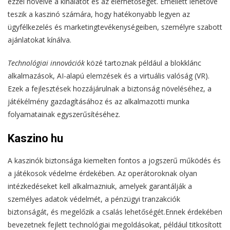
ezzel növelve a kínálatot és az elérhetőséget. Emellett lehetővé
teszik a kaszinó számára, hogy hatékonyabb legyen az
ügyfélkezelés és marketingtevékenységeiben, személyre szabott
ajánlatokat kínálva.
Technológiai innovációk
közé tartoznak például a blokklánc
alkalmazások, AI-alapú elemzések és a virtuális valóság (VR).
Ezek a fejlesztések hozzájárulnak a biztonság növeléséhez, a
játékélmény gazdagításához és az alkalmazotti munka
folyamatainak egyszerűsítéséhez.
Kaszino hu
A kaszinók biztonsága kiemelten fontos a jogszerű működés és
a játékosok védelme érdekében. Az operátoroknak olyan
intézkedéseket kell alkalmazniuk, amelyek garantálják a
személyes adatok védelmét, a pénzügyi tranzakciók
biztonságát, és megelőzik a csalás lehetőségét.Ennek érdekében
bevezetnek fejlett technológiai megoldásokat, például titkosított