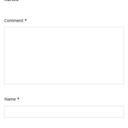
Comment
*
Name
*