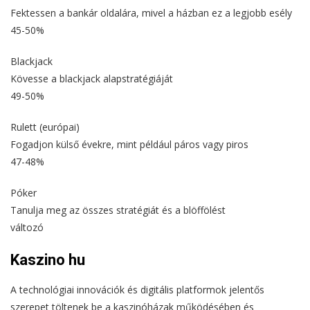
Fektessen a bankár oldalára, mivel a házban ez a legjobb esély
45-50%
Blackjack
Kövesse a blackjack alapstratégiáját
49-50%
Rulett (európai)
Fogadjon külső évekre, mint például páros vagy piros
47-48%
Póker
Tanulja meg az összes stratégiát és a blöffölést
változó
Kaszino hu
A technológiai innovációk és digitális platformok jelentős
szerepet töltenek be a kaszinóházak működésében és