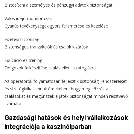
Biztosítani a személyes és pénzügyi adatok biztonságát
Valós idejű monitorozás
Gyanús tevékenységek gyors felismerése és kezelése
Fizetési biztonság
Biztonságos tranzakciók és csalók kizárása
Educáció és tréning
Dolgozók felkészítése csalás elleni stratégiákra
Az operátorok folyamatosan fejlesztik biztonsági rendszereiket
és stratégiáikat annak érdekében, hogy megelőzzék a
csalásokat és megőrizzék a játék biztonságát minden résztvevő
számára.
Gazdasági hatások és helyi vállalkozások
integrációja a kaszinóiparban