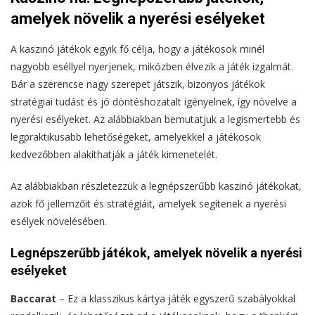
amelyek növelik a nyerési esélyeket
A kaszinó játékok egyik fő célja, hogy a játékosok minél
nagyobb eséllyel nyerjenek, miközben élvezik a játék izgalmát.
Bár a szerencse nagy szerepet játszik, bizonyos játékok
stratégiai tudást és jó döntéshozatalt igényelnek, így növelve a
nyerési esélyeket. Az alábbiakban bemutatjuk a legismertebb és
legpraktikusabb lehetőségeket, amelyekkel a játékosok
kedvezőbben alakíthatják a játék kimenetelét.
Az alábbiakban részletezzük a legnépszerűbb kaszinó játékokat,
azok fő jellemzőit és stratégiáit, amelyek segítenek a nyerési
esélyek növelésében.
Legnépszerűbb játékok, amelyek növelik a nyerési
esélyeket
Baccarat
– Ez a klasszikus kártya játék egyszerű szabályokkal