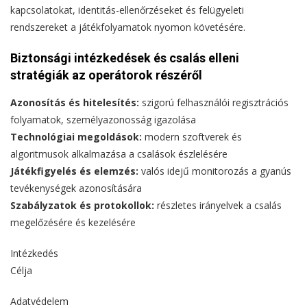
kapcsolatokat, identitás-ellenőrzéseket és felügyeleti
rendszereket a játékfolyamatok nyomon követésére.
Biztonsági intézkedések és csalás elleni
stratégiák az operátorok részéről
Azonosítás és hitelesítés:
szigorú felhasználói regisztrációs
folyamatok, személyazonosság igazolása
Technológiai megoldások:
modern szoftverek és
algoritmusok alkalmazása a csalások észlelésére
Játékfigyelés és elemzés:
valós idejű monitorozás a gyanús
tevékenységek azonosítására
Szabályzatok és protokollok:
részletes irányelvek a csalás
megelőzésére és kezelésére
Intézkedés
Célja
Adatvédelem