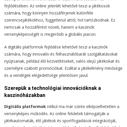
fejlődésében. Az online jelenlét lehetővé teszi a játékosok
számára, hogy könnyen hozzáférjenek különféle
szerencsejátékokhoz, függetlenül attól, hol tartózkodnak. Ez
nemcsak a hozzáférést növeli, hanem a kaszinók
versenyképességét is megerősíti a globális piacon.
A digitális platformok fejlődése lehetővé teszi a kaszinók
számára, hogy innovatív és felhasználóbarát szolgáltatásokat
nyújtsanak, például élő közvetítéseket, valós idejű játékokat és
személyre szabott promóciókat. Ezáltal a játékélmény minősége
és a vendégek elégedettsége jelentősen javul.
Szerepük a technológiai innovációknak a
kaszinóházakban
Digitális platformok
nélkül ma már szinte elképzelhetetlen a
versenyképes működés. Az online felületek támogatják a
játékautomaták, élő játékok és sportfogadások integrációját,