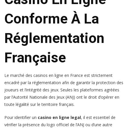
Conforme À La
Réglementation
Française
Le marché des casinos en ligne en France est strictement
encadré par la réglementation afin de garantir la protection des
joueurs et l’intégrité des jeux. Seules les plateformes agréées
par l’Autorité Nationale des Jeux (ANJ) ont le droit d’opérer en
toute légalité sur le territoire français.
Pour identifier un
casino en ligne legal
, il est essentiel de
vérifier la présence du logo officiel de l’ANJ ou d’une autre