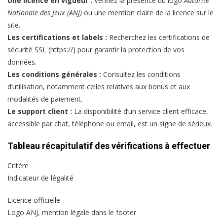
Une licence en vigueur :
Vérifiez la présence du logo
Autorité
Nationale des Jeux (ANJ)
ou une mention claire de la licence sur le
site.
Les certifications et labels :
Recherchez les certifications de
sécurité SSL (https://) pour garantir la protection de vos
données.
Les conditions générales :
Consultez les conditions
d’utilisation, notamment celles relatives aux bonus et aux
modalités de paiement.
Le support client :
La disponibilité d’un service client efficace,
accessible par chat, téléphone ou email, est un signe de sérieux.
Tableau récapitulatif des vérifications à effectuer
Critère
Indicateur de légalité
Licence officielle
Logo ANJ, mention légale dans le footer