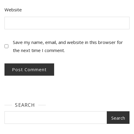
Website
Save my name, email, and website in this browser for
the next time I comment.
SEARCH
Search