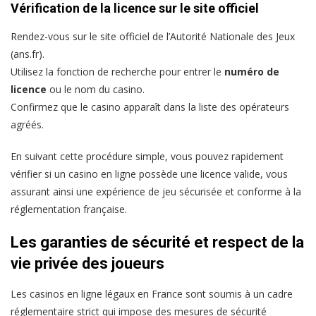
Vérification de la licence sur le site officiel
Rendez-vous sur le site officiel de l’Autorité Nationale des Jeux
(ans.fr).
Utilisez la fonction de recherche pour entrer le
numéro de
licence
ou le nom du casino.
Confirmez que le casino apparaît dans la liste des opérateurs
agréés.
En suivant cette procédure simple, vous pouvez rapidement
vérifier si un casino en ligne possède une licence valide, vous
assurant ainsi une expérience de jeu sécurisée et conforme à la
réglementation française.
Les garanties de sécurité et respect de la
vie privée des joueurs
Les casinos en ligne légaux en France sont soumis à un cadre
réglementaire strict qui impose des mesures de sécurité