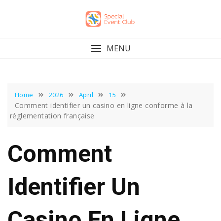
Skip
to
content
MENU
Home
2026
April
15
Comment identifier un casino en ligne conforme à la
réglementation française
Comment
Identifier Un
Casino En Ligne