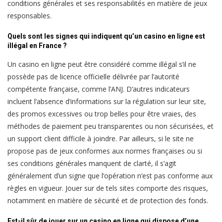
conditions générales et ses responsabilités en matière de jeux
responsables.
Quels sont les signes qui indiquent qu’un casino en ligne est
illégal en France ?
Un casino en ligne peut être considéré comme illégal s’il ne
possède pas de licence officielle délivrée par l’autorité
compétente française, comme l’ANJ. D’autres indicateurs
incluent l’absence d’informations sur la régulation sur leur site,
des promos excessives ou trop belles pour être vraies, des
méthodes de paiement peu transparentes ou non sécurisées, et
un support client difficile à joindre. Par ailleurs, si le site ne
propose pas de jeux conformes aux normes françaises ou si
ses conditions générales manquent de clarté, il s’agit
généralement d’un signe que l’opération n’est pas conforme aux
règles en vigueur. Jouer sur de tels sites comporte des risques,
notamment en matière de sécurité et de protection des fonds.
Est-il sûr de jouer sur un casino en ligne qui dispose d’une