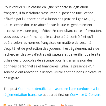
Pour vérifier si un casino en ligne respecte la législation
française, il faut d’abord s’assurer qu’il possède une licence
délivrée par l’Autorité de régulation des jeux en ligne (ARJEL).
Cette licence doit être affichée sur le site et généralement
accessible via une page dédiée. En consultant cette information,
vous pouvez confirmer que le casino a été contrôlé et qu’il
opère selon les normes françaises en matière de sécurité,
d’équité, et de protection des joueurs. Il est également utile de
rechercher des avis d’autres utilisateurs et de vérifier que le site
utilise des protocoles de sécurité pour la transmission des
données personnelles et financières. Enfin, la présence d’un
service client réactif et la licence visible sont de bons indicateurs
de légalité.
The post
Comment identifier un casino en ligne conforme à la
réglementation française
appeared first on
Convince & Convert
.
On
Apr 15, 2026
Leave A Comment
News