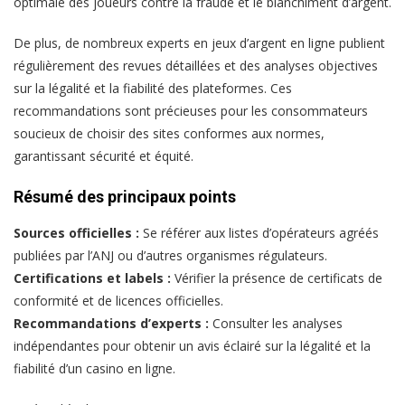
optimale des joueurs contre la fraude et le blanchiment d’argent.
De plus, de nombreux experts en jeux d’argent en ligne publient
régulièrement des revues détaillées et des analyses objectives
sur la légalité et la fiabilité des plateformes. Ces
recommandations sont précieuses pour les consommateurs
soucieux de choisir des sites conformes aux normes,
garantissant sécurité et équité.
Résumé des principaux points
Sources officielles :
Se référer aux listes d’opérateurs agréés
publiées par l’ANJ ou d’autres organismes régulateurs.
Certifications et labels :
Vérifier la présence de certificats de
conformité et de licences officielles.
Recommandations d’experts :
Consulter les analyses
indépendantes pour obtenir un avis éclairé sur la légalité et la
fiabilité d’un casino en ligne.