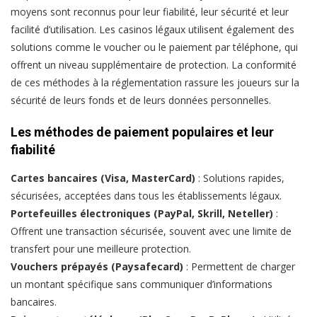
moyens sont reconnus pour leur fiabilité, leur sécurité et leur
facilité d’utilisation. Les casinos légaux utilisent également des
solutions comme le voucher ou le paiement par téléphone, qui
offrent un niveau supplémentaire de protection. La conformité
de ces méthodes à la réglementation rassure les joueurs sur la
sécurité de leurs fonds et de leurs données personnelles.
Les méthodes de paiement populaires et leur
fiabilité
Cartes bancaires (Visa, MasterCard)
: Solutions rapides,
sécurisées, acceptées dans tous les établissements légaux.
Portefeuilles électroniques (PayPal, Skrill, Neteller)
:
Offrent une transaction sécurisée, souvent avec une limite de
transfert pour une meilleure protection.
Vouchers prépayés (Paysafecard)
: Permettent de charger
un montant spécifique sans communiquer d’informations
bancaires.