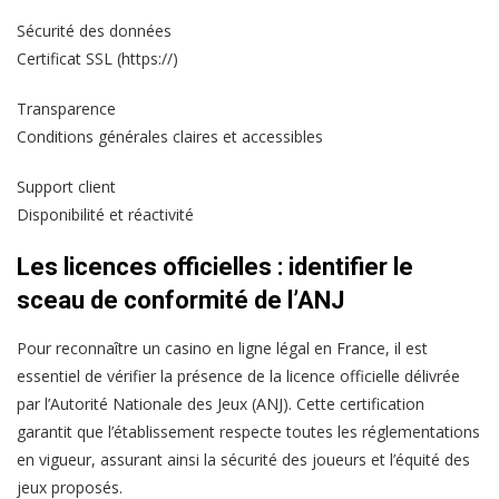
Sécurité des données
Certificat SSL (https://)
Transparence
Conditions générales claires et accessibles
Support client
Disponibilité et réactivité
Les licences officielles : identifier le
sceau de conformité de l’ANJ
Pour reconnaître un casino en ligne légal en France, il est
essentiel de vérifier la présence de la licence officielle délivrée
par l’Autorité Nationale des Jeux (ANJ). Cette certification
garantit que l’établissement respecte toutes les réglementations
en vigueur, assurant ainsi la sécurité des joueurs et l’équité des
jeux proposés.