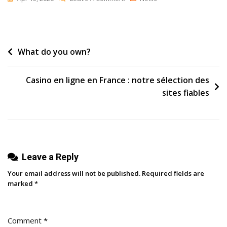
Comment
Identifier
Un
Post
What do you own?
Casino
En
navigation
Ligne
Casino en ligne en France : notre sélection des
Conforme
sites fiables
À
La
Réglementation
Française
Leave a Reply
Your email address will not be published.
Required fields are
marked
*
Comment
*