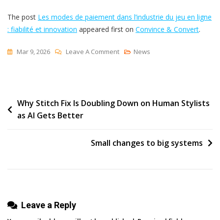
The post
Les modes de paiement dans l’industrie du jeu en ligne
: fiabilité et innovation
appeared first on
Convince & Convert
.
On
Mar 9, 2026
Leave A Comment
News
Les
Modes
De
Post
Why Stitch Fix Is Doubling Down on Human Stylists
Paiement
as AI Gets Better
Dans
navigation
L’industrie
Du
Small changes to big systems
Jeu
En
Ligne
:
Leave a Reply
Fiabilité
Et