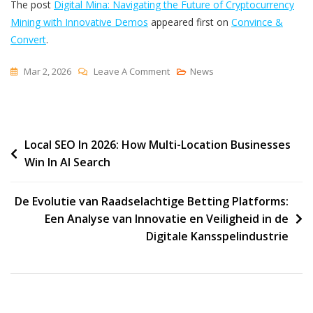
The post
Digital Mina: Navigating the Future of Cryptocurrency
Mining with Innovative Demos
appeared first on
Convince &
Convert
.
On
Mar 2, 2026
Leave A Comment
News
Digital
Mina:
Navigating
Post
Local SEO In 2026: How Multi-Location Businesses
The
Win In AI Search
Future
navigation
Of
Cryptocurrency
De Evolutie van Raadselachtige Betting Platforms:
Mining
Een Analyse van Innovatie en Veiligheid in de
With
Digitale Kansspelindustrie
Innovative
Demos