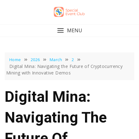
Skip
to
content
MENU
Home
2026
March
2
Digital Mina: Navigating the Future of Cryptocurrency
Mining with Innovative Demos
Digital Mina:
Navigating The
Future Of