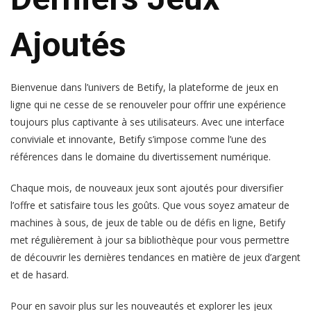
Ajoutés
Bienvenue dans l’univers de Betify, la plateforme de jeux en
ligne qui ne cesse de se renouveler pour offrir une expérience
toujours plus captivante à ses utilisateurs. Avec une interface
conviviale et innovante, Betify s’impose comme l’une des
références dans le domaine du divertissement numérique.
Chaque mois, de nouveaux jeux sont ajoutés pour diversifier
l’offre et satisfaire tous les goûts. Que vous soyez amateur de
machines à sous, de jeux de table ou de défis en ligne, Betify
met régulièrement à jour sa bibliothèque pour vous permettre
de découvrir les dernières tendances en matière de jeux d’argent
et de hasard.
Pour en savoir plus sur les nouveautés et explorer les jeux