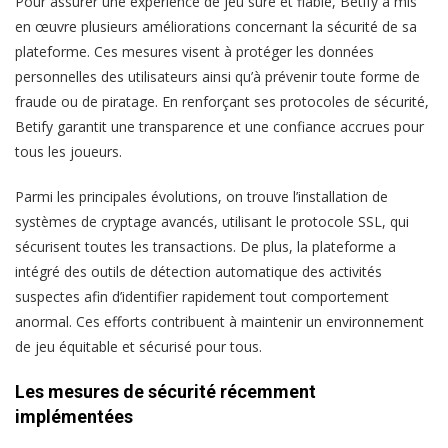
Pour assurer une expérience de jeu sûre et fiable, Betify a mis
en œuvre plusieurs améliorations concernant la sécurité de sa
plateforme. Ces mesures visent à protéger les données
personnelles des utilisateurs ainsi qu’à prévenir toute forme de
fraude ou de piratage. En renforçant ses protocoles de sécurité,
Betify garantit une transparence et une confiance accrues pour
tous les joueurs.
Parmi les principales évolutions, on trouve l’installation de
systèmes de cryptage avancés, utilisant le protocole SSL, qui
sécurisent toutes les transactions. De plus, la plateforme a
intégré des outils de détection automatique des activités
suspectes afin d’identifier rapidement tout comportement
anormal. Ces efforts contribuent à maintenir un environnement
de jeu équitable et sécurisé pour tous.
Les mesures de sécurité récemment
implémentées