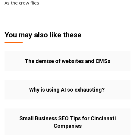
As the crow flies
You may also like these
The demise of websites and CMSs
Why is using AI so exhausting?
Small Business SEO Tips for Cincinnati
Companies