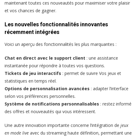
maintenant toutes ces nouveautés pour maximiser votre plaisir
et vos chances de gagner.
Les nouvelles fonctionnalités innovantes
récemment intégrées
Voici un aperçu des fonctionnalités les plus marquantes :
Chat en direct avec le support client
: une assistance
instantanée pour répondre à toutes vos questions.
Tickets de jeu interactifs
: permet de suivre Vos jeux et
statistiques en temps réel.
Options de personnalisation avancées
: adapter l’interface
selon vos préférences personnelles.
Système de notifications personnalisables
: restez informé
des offres et nouveautés qui vous intéressent.
Une autre innovation importante concerne l’intégration de
jeux
en mode live
avec du streaming haute définition, permettant une