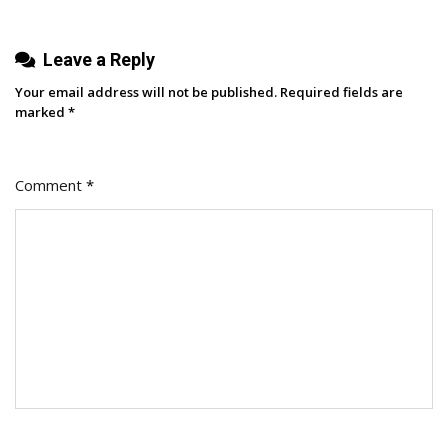
Leave a Reply
Your email address will not be published.
Required fields are
marked
*
Comment
*