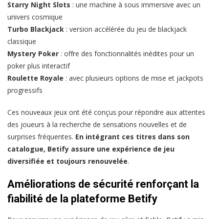
Starry Night Slots
: une machine à sous immersive avec un
univers cosmique
Turbo Blackjack
: version accélérée du jeu de blackjack
classique
Mystery Poker
: offre des fonctionnalités inédites pour un
poker plus interactif
Roulette Royale
: avec plusieurs options de mise et jackpots
progressifs
Ces nouveaux jeux ont été conçus pour répondre aux attentes
des joueurs à la recherche de sensations nouvelles et de
surprises fréquentes.
En intégrant ces titres dans son
catalogue, Betify assure une expérience de jeu
diversifiée et toujours renouvelée
.
Améliorations de sécurité renforçant la
fiabilité de la plateforme Betify