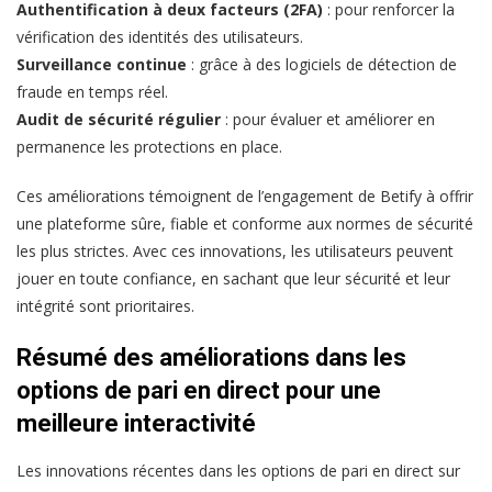
Authentification à deux facteurs (2FA)
: pour renforcer la
vérification des identités des utilisateurs.
Surveillance continue
: grâce à des logiciels de détection de
fraude en temps réel.
Audit de sécurité régulier
: pour évaluer et améliorer en
permanence les protections en place.
Ces améliorations témoignent de l’engagement de Betify à offrir
une plateforme sûre, fiable et conforme aux normes de sécurité
les plus strictes. Avec ces innovations, les utilisateurs peuvent
jouer en toute confiance, en sachant que leur sécurité et leur
intégrité sont prioritaires.
Résumé des améliorations dans les
options de pari en direct pour une
meilleure interactivité
Les innovations récentes dans les options de pari en direct sur