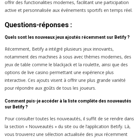
offrir des functionalities modernes, facilitant une participation
active et personnalisée aux événements sportifs en temps réel.
Questions-réponses :
Quels sont les nouveaux jeux ajoutés récemment sur Betify ?
Récemment, Betify a intégré plusieurs jeux innovants,
notamment des machines à sous avec thèmes modernes, des
jeux de table comme le blackjack et la roulette, ainsi que des
options de live casino permettant une expérience plus
interactive. Ces ajouts visent à offrir une plus grande variété
pour répondre aux goûts de tous les joueurs.
Comment puis-je accéder à la liste complète des nouveautés
sur Betify ?
Pour consulter toutes les nouveautés, il suffit de se rendre dans
la section « Nouveautés » du site ou de l’application Betify. Là,
vous trouverez une sélection actualisée des jeux récemment